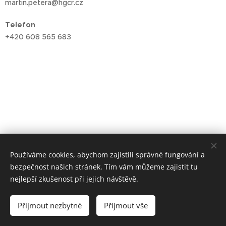
martin.petera@hgcr.cz
Telefon
+420 608 565 683
Používáme cookies, abychom zajistili správné fungování a
bezpečnost našich stránek. Tím vám můžeme zajistit tu
nejlepší zkušenost při jejich návštěvě.
Přijmout nezbytné
Přijmout vše
Vytvořeno službou
Webnode
Cookies